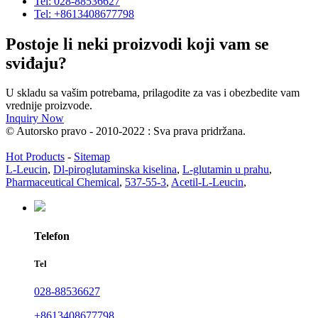
Tel: 028-88536627
Tel: +8613408677798
Postoje li neki proizvodi koji vam se
sviđaju?
U skladu sa vašim potrebama, prilagodite za vas i obezbedite vam
vrednije proizvode.
Inquiry Now
© Autorsko pravo - 2010-2022 : Sva prava pridržana.
Hot Products
-
Sitemap
L-Leucin
,
Dl-piroglutaminska kiselina
,
L-glutamin u prahu
,
Pharmaceutical Chemical
,
537-55-3
,
Acetil-L-Leucin
,
Telefon
Tel
028-88536627
+8613408677798