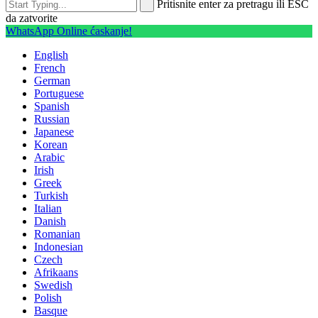
Pritisnite enter za pretragu ili ESC
da zatvorite
WhatsApp Online ćaskanje!
English
French
German
Portuguese
Spanish
Russian
Japanese
Korean
Arabic
Irish
Greek
Turkish
Italian
Danish
Romanian
Indonesian
Czech
Afrikaans
Swedish
Polish
Basque