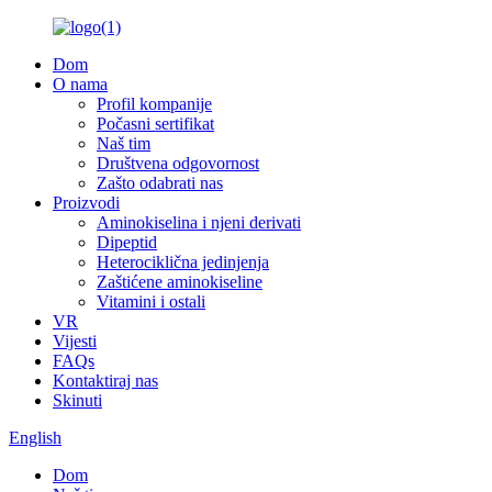
Dom
O nama
Profil kompanije
Počasni sertifikat
Naš tim
Društvena odgovornost
Zašto odabrati nas
Proizvodi
Aminokiselina i njeni derivati
Dipeptid
Heterociklična jedinjenja
Zaštićene aminokiseline
Vitamini i ostali
VR
Vijesti
FAQs
Kontaktiraj nas
Skinuti
English
Dom